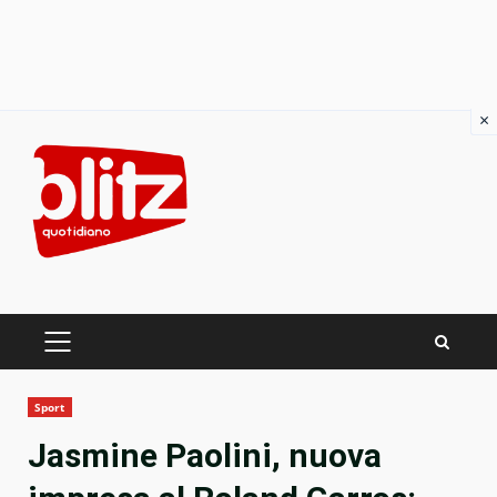
×
Skip
to
content
PRIMARY
MENU
Sport
Jasmine Paolini, nuova