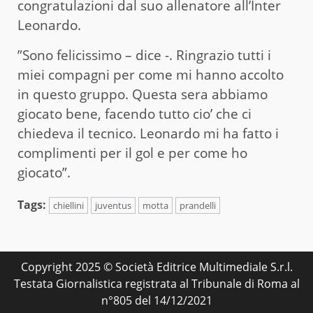
congratulazioni dal suo allenatore all’Inter
Leonardo.
”Sono felicissimo – dice -. Ringrazio tutti i
miei compagni per come mi hanno accolto
in questo gruppo. Questa sera abbiamo
giocato bene, facendo tutto cio’ che ci
chiedeva il tecnico. Leonardo mi ha fatto i
complimenti per il gol e per come ho
giocato”.
Tags:
chiellini
juventus
motta
prandelli
Copyright 2025 © Società Editrice Multimediale S.r.l.
Testata Giornalistica registrata al Tribunale di Roma al
n°805 del 14/12/2021