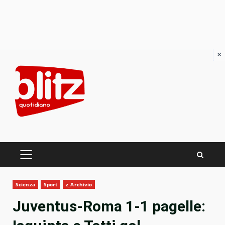
×
Skip
to
content
PRIMARY
MENU
Scienza
Sport
z_Archivio
Juventus-Roma 1-1 pagelle: