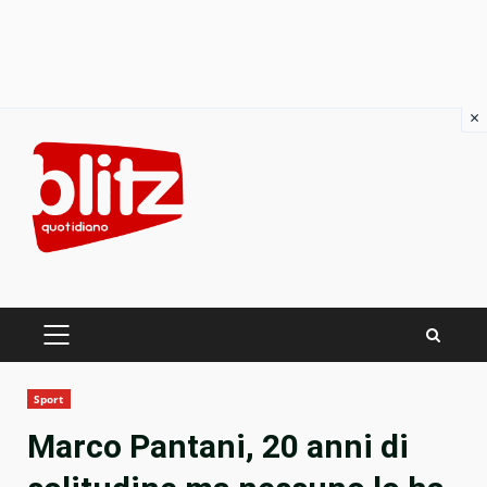
×
Skip
to
content
PRIMARY
MENU
Sport
Marco Pantani, 20 anni di