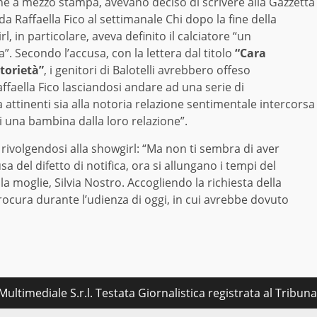
ione a mezzo stampa, avevano deciso di scrivere alla Gazzetta
 da Raffaella Fico al settimanale Chi dopo la fine della
l, in particolare, aveva definito il calciatore “un
”. Secondo l’accusa, con la lettera dal titolo
“Cara
otorietà”
, i genitori di Balotelli avrebbero offeso
ffaella Fico lasciandosi andare ad una serie di
attinenti sia alla notoria relazione sentimentale intercorsa
di una bambina dalla loro relazione”.
e, rivolgendosi alla showgirl: “Ma non ti sembra di aver
a del difetto di notifica, ora si allungano i tempi del
a moglie, Silvia Nostro. Accogliendo la richiesta della
a Procura durante l’udienza di oggi, in cui avrebbe dovuto
ultimediale S.r.l. Testata Giornalistica registrata al Tribu