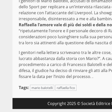
I genitori di Mario Balotelli, accusati di diffamaz
dello Sport per replicare a un’intervista rilasciata
relazione con l’attaccante del Liverpool. La showgir
irresponsabile, disinteressato a me e alla bambina
Raffaella l’amore vale di più dei soldi e della n
“ripetutamente l’onore e il personale decoro di Ra
considerazioni poco lusinghiere sulla sua persona 
tra loro sia attinenti alla questione della nascita 
I genitori nella lettera scrivevano tra le altre cos
lucrato abbastanza dalla storia con Mario?”. A caus
procedimento a carico di Francesco Balotelli e dell
difesa, il giudice ha deciso di rinviare gli atti all
fissare la data per l’inizio del processo. .
Tags:
mario balotelli
raffaella fico
Copyright 2025 © Società Editrice M