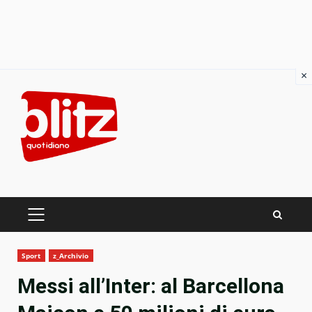
×
Skip
to
content
PRIMARY
MENU
Sport
z_Archivio
Messi all’Inter: al Barcellona