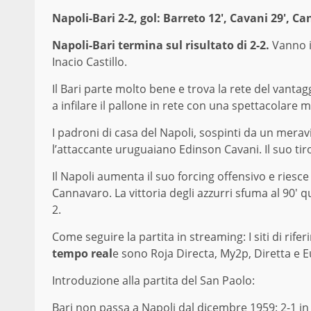
Napoli-Bari 2-2, gol: Barreto 12′, Cavani 29′, Ca
Napoli-Bari termina sul risultato di 2-2.
Vanno i
Inacio Castillo.
Il Bari parte molto bene e trova la rete del vantag
a infilare il pallone in rete con una spettacolare 
I padroni di casa del Napoli, sospinti da un merav
l’attaccante uruguaiano Edinson Cavani. Il suo tir
Il Napoli aumenta il suo forcing offensivo e riesce
Cannavaro. La vittoria degli azzurri sfuma al 90′ q
2.
Come seguire la partita in streaming: I siti di rife
tempo real
e sono Roja Directa, My2p, Diretta e 
Introduzione alla partita del San Paolo:
Bari non passa a Napoli dal dicembre 1959: 2-1 in s