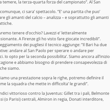
a temere, la terza-quarta forza del campionato”. Al San
 comunque, ci sara’ spettacolo. ”E’ una partita che puo’
e gli amanti del calcio – analizza – e soprattutto gli amanti
attiche.
vremo tenere d’occhio? Lavezzi e’ letteralmente
ionante. A Firenze gli ho visto fare giocate incredibili”.
teggiamento dei pugliesi il tecnico aggiunge: ”Il Bari ha due
ative: andare al San Paolo per sperare o andare per
i. Io opto per la seconda possibilita’. Siamo ancora all’inizio
stagione e abbiamo bisogno di prendere consapevolezza di
 che siamo.
ciamo una prestazione sopra le righe, potremo definire il
me la squadra che mette in difficolta’ le grandi”.
dici vittorioso contro la Juventus: Gillet tra i pali, Belmonte
i (o Parisi) centrali, Almiron in regia, Donati interditore,