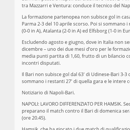
tra Mazzarri e Ventura: conduce il tecnico del Napo
La formazione partenopea non subisce gol in casa d
Parma 2-3 del 10 aprile scorso. Poi si sommano i re
(0-0 in A), Atalanta (2-0 in A) ed Elfsborg (1-0 in E
Escludendo agosto e giugno, dove in Italia non se
dicembre – uno dei due mesi d’oro per le formazi
media punti partita di 1,60, frutto di un bilancio 
incontri disputati.
Il Bari non subisce gol dal 63′ di Udinese-Bari 3-3
sommano i restanti 27′ di quella gara e le intere co
Notiziario di Napoli-Bari.
NAPOLI: LAVORO DIFFERENZIATO PER HAMSIK. Seduta
preparano il match contro il Bari di domenica sera
(ore 20.45).
Hamsik, che ha giocato i due match di qualificazi