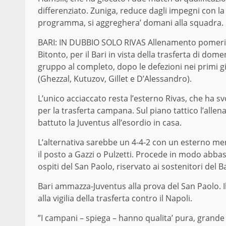
differenziato. Zuniga, reduce dagli impegni con l
programma, si aggreghera’ domani alla squadra
BARI: IN DUBBIO SOLO RIVAS Allenamento pomeridi
Bitonto, per il Bari in vista della trasferta di dome
gruppo al completo, dopo le defezioni nei primi gi
(Ghezzal, Kutuzov, Gillet e D’Alessandro).
L’unico acciaccato resta l’esterno Rivas, che ha s
per la trasferta campana. Sul piano tattico l’all
battuto la Juventus all’esordio in casa.
L’alternativa sarebbe un 4-4-2 con un esterno me
il posto a Gazzi o Pulzetti. Procede in modo abbasta
ospiti del San Paolo, riservato ai sostenitori del Ba
Bari ammazza-Juventus alla prova del San Paolo. 
alla vigilia della trasferta contro il Napoli.
”I campani – spiega – hanno qualita’ pura, grande