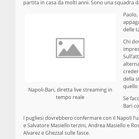
partita in casa da molti anni. Sono una squadra d
Paolo,
appagar
delle t
Chi do
impress
Sull’at
altern
crederc
della 
quello
Napoli-Bari, diretta live streaming in
tempo reale
Se fac
Bari co
I pugliesi dovrebbero confermare con il Napoli l’un
e Salvatore Masiello terzini, Andrea Masiello e Ross
Alvarez e Ghezzal sulle fasce.