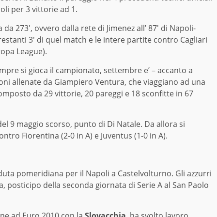
li per 3 vittorie ad 1.
a 273′, ovvero dalla rete di Jimenez all’ 87′ di Napoli-
stanti 3′ di quel match e le intere partite contro Cagliari
uropa League).
mpre si gioca il campionato, settembre e’ – accanto a
oni allenate da Giampiero Ventura, che viaggiano ad una
composto da 29 vittorie, 20 pareggi e 18 sconfitte in 67
 del 9 maggio scorso, punto di Di Natale. Da allora si
ntro Fiorentina (2-0 in A) e Juventus (1-0 in A).
 pomeridiana per il Napoli a Castelvolturno. Gli azzurri
, posticipo della seconda giornata di Serie A al San Paolo
one ad Euro 2010 con la
Slovacchia
, ha svolto lavoro