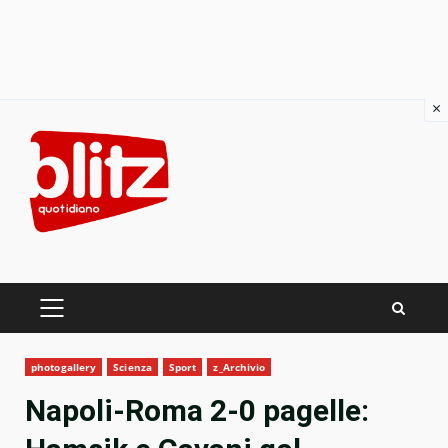
×
Skip
to
content
PRIMARY
MENU
photogallery
Scienza
Sport
z_Archivio
Napoli-Roma 2-0 pagelle: