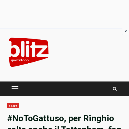
×
Skip
to
content
PRIMARY
MENU
Sport
#NoToGattuso, per Ringhio