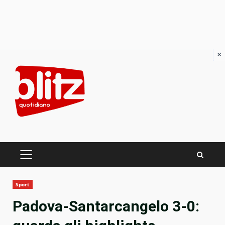
×
Skip
to
content
PRIMARY
MENU
Sport
Padova-Santarcangelo 3-0: