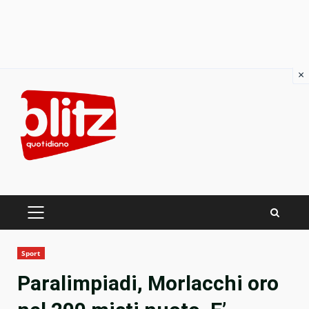
×
Skip
to
content
PRIMARY
MENU
Sport
Paralimpiadi, Morlacchi oro