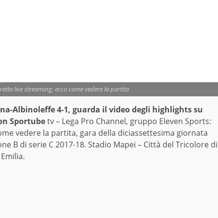
etta live streaming, ecco come vedere la partita
na-Albinoleffe 4-1, guarda il video degli highlights su
con Sportube
tv – Lega Pro Channel, gruppo Eleven Sports:
me vedere la partita, gara della diciassettesima giornata
one B di serie C 2017-18. Stadio Mapei – Città del Tricolore di
Emilia.