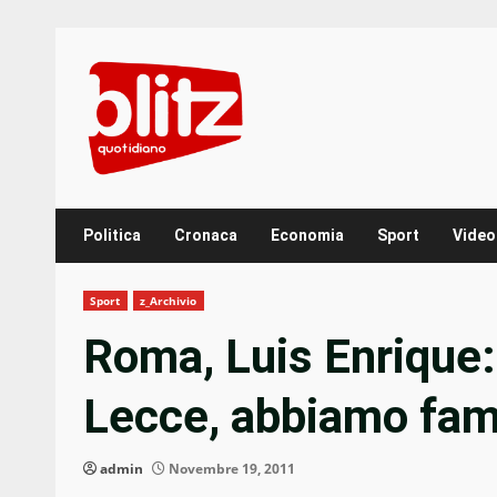
Skip
to
content
Politica
Cronaca
Economia
Sport
Video
Sport
z_Archivio
Roma, Luis Enrique:
Lecce, abbiamo fa
admin
Novembre 19, 2011