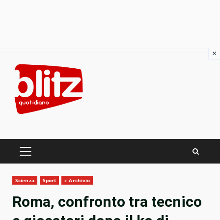
×
Skip
to
content
PRIMARY
MENU
Scienza
Sport
z_Archivio
Roma, confronto tra tecnico