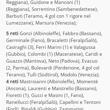
Reggiana), Guidone e Manconi (1)
(Reggiana), Sorrentino (Sambenedettese),
Barbuti (Teramo, 4 gol con 1 rigore nel
Lumezzane), Marsura (Venezia);
5 reti
Gonzi (Albinoleffe), Fabbro (Bassano),
Germinale (Fano), Bracaletti (FeralpiSalò),
Casiraghi (3), Ferri Marini (1) e Valagussa
(Gubbio), Colombi (1) (Maceratese), Caridi e
Guazzo (Mantova), Neto (Padova), Evacuo
(2, Parma), Bulevardi (Pordenone, 4 gol col
Teramo), Tulli (Südtirol), Modolo (Venezia);
4 reti
Mastroianni (Albinoleffe), Momentè
(Ancona), Laurenti e Maistrello (Bassano),
Fioretti (1), Gucci e Masini (1, Fano),
Ranellucci (FeralpiSalò), Capellini e Tentoni
(Forlì), Rinaldi (Gubbio), Zammarini