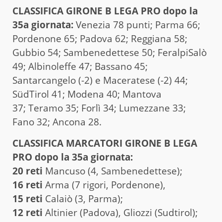
CLAS­SI­FI­CA GIRONE B LEGA PRO dopo la
35a giornata:
Venezia 78 punti; Parma 66;
Pordenone 65; Padova 62; Reggiana 58;
Gubbio 54; Sambenedettese 50; FeralpiSalò
49; Albinoleffe 47; Bassano 45;
Santarcangelo (-2) e Maceratese (-2) 44;
SüdTirol 41; Modena 40; Mantova
37; Teramo 35; Forlì 34; Lumezzane 33;
Fano 32; Ancona 28.
CLASSIFICA MARCATORI GIRONE B LEGA
PRO dopo la 35a giornata:
20 reti
Mancuso (4, Sambenedettese);
16 reti
Arma (7 rigori, Pordenone),
15 reti
Calaiò (3, Parma);
12 reti
Altinier (Padova), Gliozzi (Sudtirol);