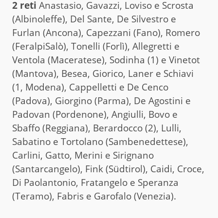
2 reti
Anastasio, Gavazzi, Loviso e Scrosta
(Albinoleffe), Del Sante, De Silvestro e
Furlan (Ancona), Capezzani (Fano), Romero
(FeralpiSalò), Tonelli (Forlì), Allegretti e
Ventola (Maceratese), Sodinha (1) e Vinetot
(Mantova), Besea, Giorico, Laner e Schiavi
(1, Modena), Cappelletti e De Cenco
(Padova), Giorgino (Parma), De Agostini e
Padovan (Pordenone), Angiulli, Bovo e
Sbaffo (Reggiana), Berardocco (2), Lulli,
Sabatino e Tortolano (Sambenedettese),
Carlini, Gatto, Merini e Sirignano
(Santarcangelo), Fink (Südtirol), Caidi, Croce,
Di Paolantonio, Fratangelo e Speranza
(Teramo), Fabris e Garofalo (Venezia).