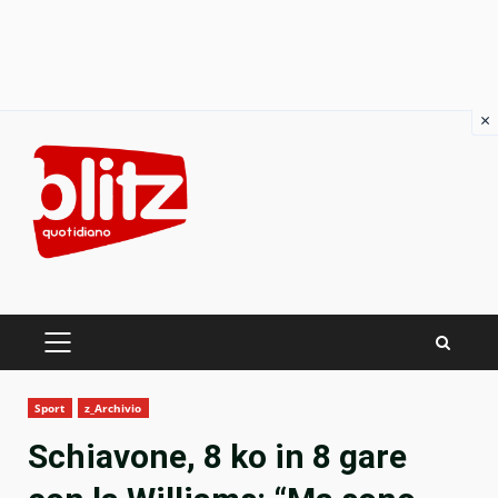
×
Skip
to
content
PRIMARY
MENU
Sport
z_Archivio
Schiavone, 8 ko in 8 gare