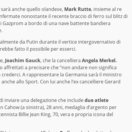
i sarà anche quello olandese,
Mark Rutte
, insieme al re
fermate nonostante il recente braccio di ferro sul blitz di
di Gazprom a bordo di una nave battente bandiera
e.
almente da Putin durante il vertice intergovernativo di
bbe fatto il possibile per esserci.
te,
Joachim Gauck
, che la cancelliera
Angela Merkel.
no affrettati a precisare che “non andare non significa
crederci. A rappresentare la Germania sarà il ministro
 anche allo Sport. Con lui anche l’ex cancelliere Gerard
di inviare una delegazione che include
due atlete
in Cahow (a sinistra), 28 anni, medaglia d’argento per
tennista Billie Jean King, 70, vera e propria icona del