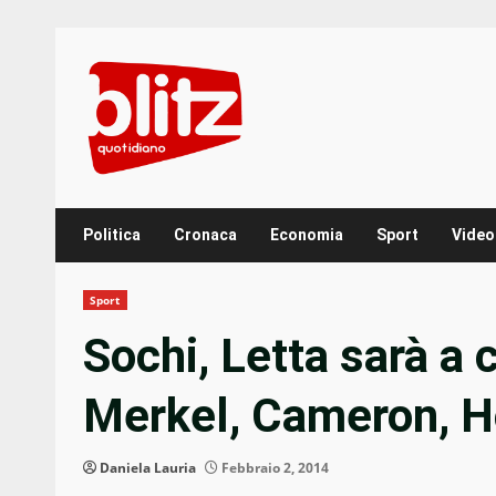
Skip
to
content
Politica
Cronaca
Economia
Sport
Video
Sport
Sochi, Letta sarà a 
Merkel, Cameron, H
Daniela Lauria
Febbraio 2, 2014