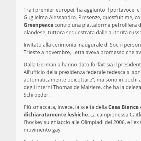
Tra i premier europei, ha aggiunto il portavoce, c
Guglielmo Alessandro. Presenze, quest’ultime, con
Greenpeace
contro una piattaforma petrolifera 
olandese, tuttora sequestrata dalle autorità russ
Invitato alla cerimonia inaugurale di Sochi person
Trieste a novembre, Letta aveva promesso che avre
Dalla Germania hanno dato forfait sia il presiden
All’ufficio della presidenza federale tedesca si so
automaticamente boicottare”, ma sono in pochi a 
degli Interni Thomas de Maiziere, che ha la delega
Schroeder.
Più smaccata, invece, la scelta della
Casa Bianca
dichiaratamente lesbiche
. La campionessa Caitl
l’hockey su ghiaccio alle Olimpiadi del 2006, e l’ex 
movimento gay.