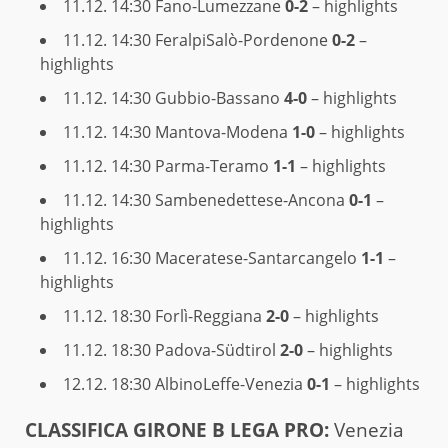
11.12. 14:30
Fano-Lumezzane
0-2
– highlights
11.12. 14:30
FeralpiSalò-Pordenone
0-2
–
highlights
11.12. 14:30
Gubbio-Bassano
4-0
– highlights
11.12. 14:30
Mantova-Modena
1-0
– highlights
11.12. 14:30
Parma-Teramo
1-1
– highlights
11.12. 14:30
Sambenedettese-Ancona
0-1
–
highlights
11.12. 16:30
Maceratese-Santarcangelo
1-1
–
highlights
11.12. 18:30
Forlì-Reggiana
2-0
– highlights
11.12. 18:30
Padova-Südtirol
2-0
– highlights
12.12. 18:30
AlbinoLeffe-Venezia
0-1
– highlights
CLAS­SI­FI­CA GIRONE B LEGA PRO:
Venezia