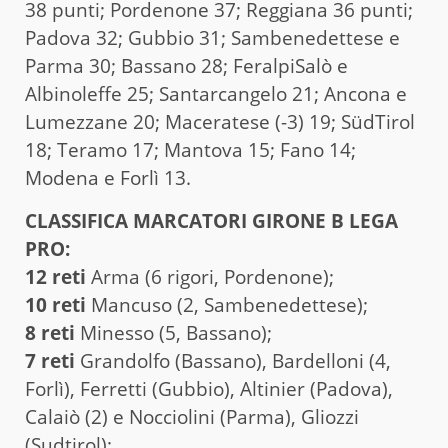
38 punti; Pordenone 37; Reggiana 36 punti;
Padova 32; Gubbio 31; Sambenedettese e
Parma 30; Bassano 28; FeralpiSalò e
Albinoleffe 25; Santarcangelo 21; Ancona e
Lumezzane 20; Maceratese (-3) 19; SüdTirol
18; Teramo 17; Mantova 15; Fano 14;
Modena e Forlì 13.
CLASSIFICA MARCATORI GIRONE B LEGA
PRO:
12 reti
Arma (6 rigori, Pordenone);
10 reti
Mancuso (2, Sambenedettese);
8 reti
Minesso (5, Bassano);
7 reti
Grandolfo (Bassano), Bardelloni (4,
Forlì), Ferretti (Gubbio), Altinier (Padova),
Calaiò (2) e Nocciolini (Parma), Gliozzi
(Sudtirol);