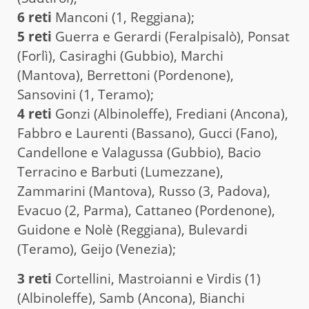
6 reti
Manconi (1, Reggiana);
5 reti
Guerra e Gerardi (Feralpisalò), Ponsat
(Forlì), Casiraghi (Gubbio), Marchi
(Mantova), Berrettoni (Pordenone),
Sansovini (1, Teramo);
4 reti
Gonzi (Albinoleffe), Frediani (Ancona),
Fabbro e Laurenti (Bassano), Gucci (Fano),
Candellone e Valagussa (Gubbio), Bacio
Terracino e Barbuti (Lumezzane),
Zammarini (Mantova), Russo (3, Padova),
Evacuo (2, Parma), Cattaneo (Pordenone),
Guidone e Nolè (Reggiana), Bulevardi
(Teramo), Geijo (Venezia);
3 reti
Cortellini, Mastroianni e Virdis (1)
(Albinoleffe), Samb (Ancona), Bianchi