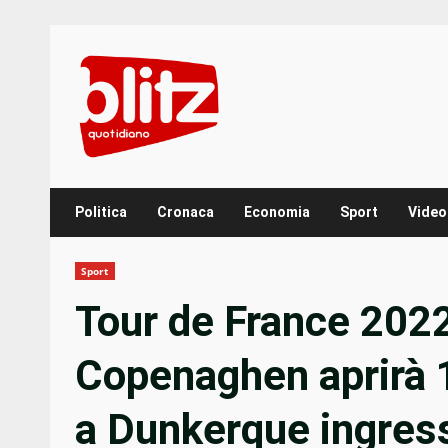
Skip
to
content
Politica
Cronaca
Economia
Sport
Video
Sport
Tour de France 202
Copenaghen aprirà 1
a Dunkerque ingress