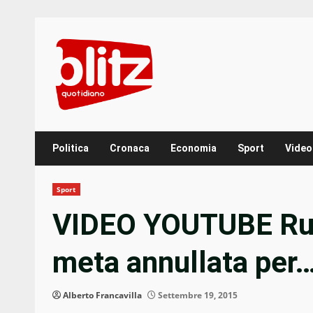
Skip
to
content
Politica
Cronaca
Economia
Sport
Video
Sport
VIDEO YOUTUBE Rugby
meta annullata per
Alberto Francavilla
Settembre 19, 2015