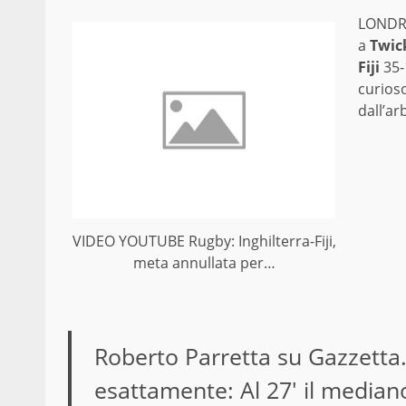
LONDRA
a
Twi
Fiji
35-
curios
dall’ar
VIDEO YOUTUBE Rugby: Inghilterra-Fiji,
meta annullata per…
Roberto Parretta su Gazzetta.
esattamente: Al 27′ il median