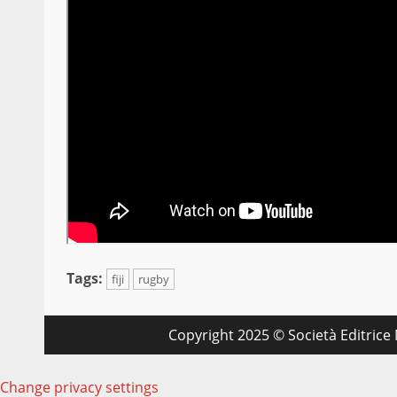
Tags:
fiji
rugby
Copyright 2025 © Società Editrice M
Change privacy settings