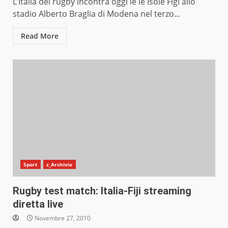
L’Italia del rugby incontra oggi le le Isole Figi allo
stadio Alberto Braglia di Modena nel terzo...
Read More
Sport
z_Archivio
Rugby test match: Italia-Fiji streaming
diretta live
Novembre 27, 2010