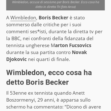
Wimbledon, accuse di sessismo per Boris Becker. Ecco cosa ha
detto in diretta TV (foto Ansa)
A
Wimbledon
,
Boris Becker
è stato
sommerso dalle critiche per i suoi
commenti ses*isti, durante la diretta tv per
la BBC, nei confronti della fidanzata del
tennista ungherese M
arton Fucsovics
durante la sua partita contro
Novak
Djokovic
nei quarti di finale.
Wimbledon, ecco cosa ha
detto Boris Becker
Il 53enne ex tennista quando Anett
Boszormenyi, 29 anni, è apparsa sullo
schermo ha commentato: “Dicono di avere