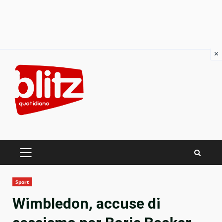
×
Skip
to
content
PRIMARY
MENU
Sport
Wimbledon, accuse di