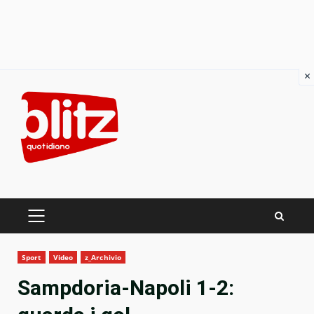
×
Skip
to
content
PRIMARY
MENU
Sport
Video
z_Archivio
Sampdoria-Napoli 1-2: