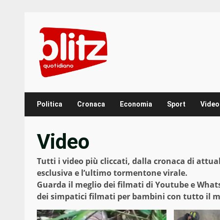
Skip
to
content
Politica
Cronaca
Economia
Sport
Video
Video
Tutti i video più cliccati, dalla cronaca di attua
esclusiva e l’ultimo tormentone virale.
Guarda il meglio dei filmati di Youtube e Whatsa
dei simpatici filmati per bambini con tutto il