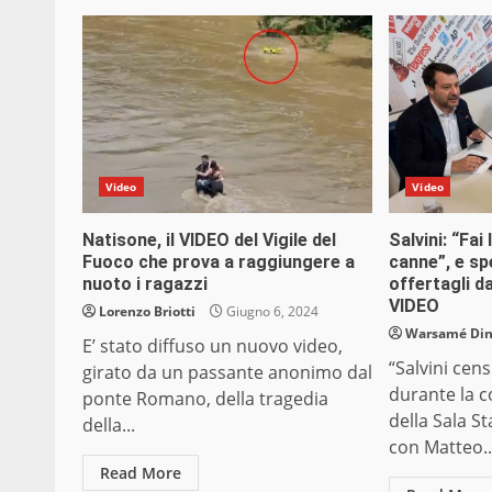
Video
Video
Natisone, il VIDEO del Vigile del
Salvini: “Fai
Fuoco che prova a raggiungere a
canne”, e sp
nuoto i ragazzi
offertagli da
VIDEO
Lorenzo Briotti
Giugno 6, 2024
Warsamé Dini
E’ stato diffuso un nuovo video,
“Salvini cens
girato da un passante anonimo dal
durante la c
ponte Romano, della tragedia
della Sala 
della...
con Matteo..
Read More