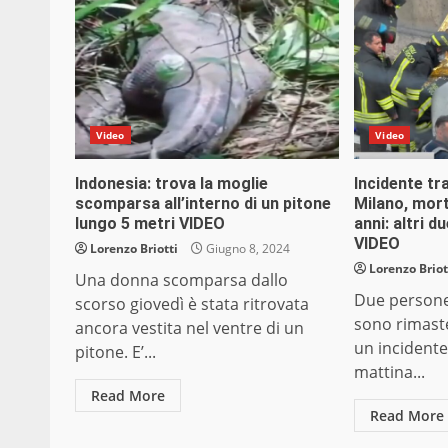
Video
Video
Indonesia: trova la moglie
Incidente tr
scomparsa all’interno di un pitone
Milano, mort
lungo 5 metri VIDEO
anni: altri d
VIDEO
Lorenzo Briotti
Giugno 8, 2024
Lorenzo Briot
Una donna scomparsa dallo
Due persone
scorso giovedì è stata ritrovata
sono rimaste
ancora vestita nel ventre di un
un incidente
pitone. E’...
mattina...
Read More
Read More