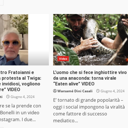
Video
tro Fratoianni e
L’uomo che si fece inghiottire vivo
la protesta al Twiga:
da una anaconda: torna virale
 invidiosi, vogliono
“Eaten alive” VIDEO
ire” VIDEO
Warsamé Dini Casali
Giugno 4, 2024
ti
Giugno 4, 2024
E’ tornato di grande popolarità –
ore se la prende con
oggi i social impongono la viralità
 Bonelli in un video
come fattore di successo
nstagram. I due...
mediatico...