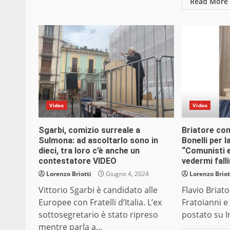
Read More
Video
Video
Sgarbi, comizio surreale a
Briatore con
Sulmona: ad ascoltarlo sono in
Bonelli per 
dieci, tra loro c’è anche un
“Comunisti e
contestatore VIDEO
vedermi fall
Lorenzo Briotti
Giugno 4, 2024
Lorenzo Briot
Vittorio Sgarbi è candidato alle
Flavio Briat
Europee con Fratelli d’Italia. L’ex
Fratoianni e
sottosegretario è stato ripreso
postato su I
mentre parla a...