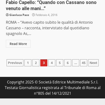
Fabio Capello: “Quando con Cassano sono
venuto alle mani…”
Gianluca Pace
Febbraio 4, 2016
ROMA – “Avevo capito subito le qualità di Antonio
Cassano – racconta, intervistato dal quotidiano
spagnolo As,...
Read More
Paginazione
Previous
1
2
3
4
5
6
…
45
Next
degli
articoli
Copyright 2025 © Società Editrice Multimediale S.r.l.
Testata Giornalistica registrata al Tribunale di Roma al
n°805 del 14/12/2021