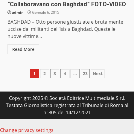
“Collaboravano con Baghdad” FOTO-VIDEO
admin
Gennaio 6, 2015
BAGHDAD – Otto persone giustiziate e brutalmente
uccise dai militanti dell’Isis a Baghdad. Queste le
nuove vittime...
Read More
Paginazione
1
2
3
4
…
23
Next
degli
articoli
Copyright 2025 © Società Editrice Multimediale S.r.l.
Testata Giornalistica registrata al Tribunale di Roma al
n°805 del 14/12/2021
Change privacy settings