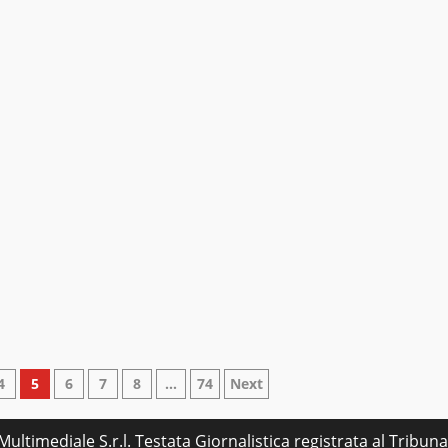
4
5
6
7
8
…
74
Next
ultimediale S.r.l. Testata Giornalistica registrata al Tribu