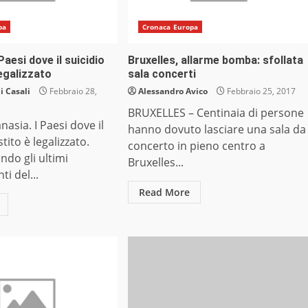
pa
Cronaca Europa
Paesi dove il suicidio
Bruxelles, allarme bomba: sfollata
legalizzato
sala concerti
 Casali
Febbraio 28,
Alessandro Avico
Febbraio 25, 2017
BRUXELLES – Centinaia di persone
asia. I Paesi dove il
hanno dovuto lasciare una sala da
stito è legalizzato.
concerto in pieno centro a
ndo gli ultimi
Bruxelles...
i del...
Read More