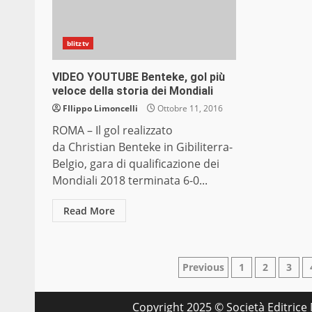
blitztv
VIDEO YOUTUBE Benteke, gol più
veloce della storia dei Mondiali
FIlippo Limoncelli
Ottobre 11, 2016
ROMA – Il gol realizzato
da Christian Benteke in Gibiliterra-
Belgio, gara di qualificazione dei
Mondiali 2018 terminata 6-0...
Read More
Paginazione
Previous
1
2
3
degli
Copyright 2025 © Società Editrice M