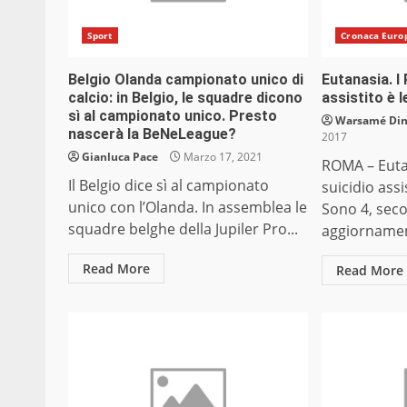
Sport
Cronaca Euro
Belgio Olanda campionato unico di
Eutanasia. I 
calcio: in Belgio, le squadre dicono
assistito è 
sì al campionato unico. Presto
Warsamé Dini
nascerà la BeNeLeague?
2017
Gianluca Pace
Marzo 17, 2021
ROMA – Eutan
Il Belgio dice sì al campionato
suicidio assi
unico con l’Olanda. In assemblea le
Sono 4, seco
squadre belghe della Jupiler Pro...
aggiornament
Read More
Read More