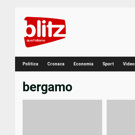
Skip
to
content
Politica
Cronaca
Economia
Sport
Video
bergamo