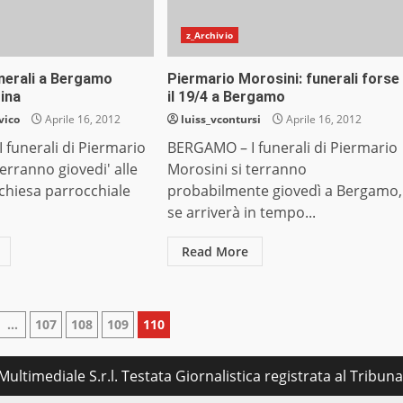
z_Archivio
unerali a Bergamo
Piermario Morosini: funerali forse
ina
il 19/4 a Bergamo
vico
Aprile 16, 2012
luiss_vcontursi
Aprile 16, 2012
funerali di Piermario
BERGAMO – I funerali di Piermario
terranno giovedi' alle
Morosini si terranno
 chiesa parrocchiale
probabilmente giovedì a Bergamo,
se arriverà in tempo...
Read More
ione
…
107
108
109
110
ultimediale S.r.l. Testata Giornalistica registrata al Tribu