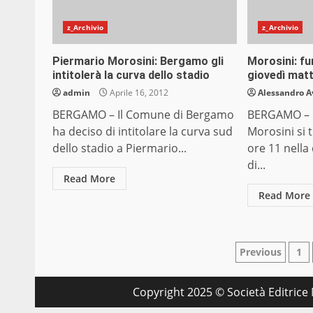
z_Archivio
z_Archivio
Piermario Morosini: Bergamo gli
Morosini: f
intitolerà la curva dello stadio
giovedì matt
admin
Aprile 16, 2012
Alessandro A
BERGAMO – Il Comune di Bergamo
BERGAMO – I 
ha deciso di intitolare la curva sud
Morosini si 
dello stadio a Piermario...
ore 11 nella
di...
Read More
Read More
Paginaz
Previous
1
degli
Copyright 2025 © Società Editrice M
articoli