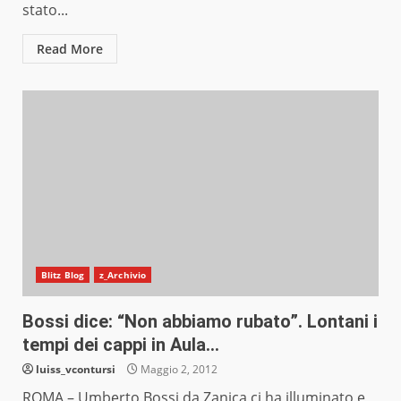
stato...
Read More
Blitz Blog
z_Archivio
Bossi dice: “Non abbiamo rubato”. Lontani i
tempi dei cappi in Aula…
luiss_vcontursi
Maggio 2, 2012
ROMA – Umberto Bossi da Zanica ci ha illuminato e