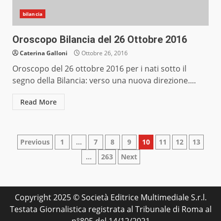
bilancia
Oroscopo Bilancia del 26 Ottobre 2016
Caterina Galloni
Ottobre 26, 2016
Oroscopo del 26 ottobre 2016 per i nati sotto il
segno della Bilancia: verso una nuova direzione....
Read More
Paginazione
Previous
1
…
7
8
9
10
11
12
13
…
263
Next
degli
articoli
Copyright 2025 © Società Editrice Multimediale S.r.l.
Testata Giornalistica registrata al Tribunale di Roma al