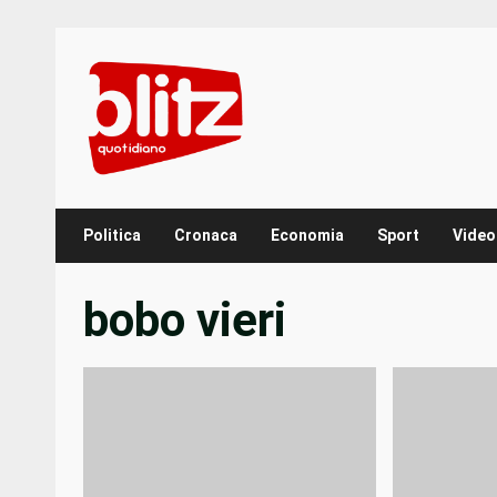
Skip
to
content
Politica
Cronaca
Economia
Sport
Video
bobo vieri