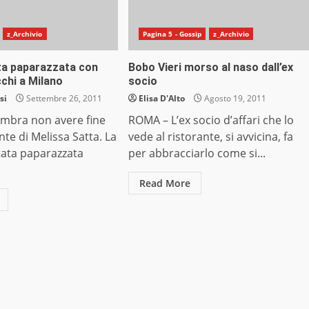
z_Archivio
Pagina 5 - Gossip
z_Archivio
ta paparazzata con
Bobo Vieri morso al naso dall’ex
chi a Milano
socio
si
Settembre 26, 2011
Elisa D'Alto
Agosto 19, 2011
mbra non avere fine
ROMA – L’ex socio d’affari che lo
nte di Melissa Satta. La
vede al ristorante, si avvicina, fa
tata paparazzata
per abbracciarlo come si...
Read More