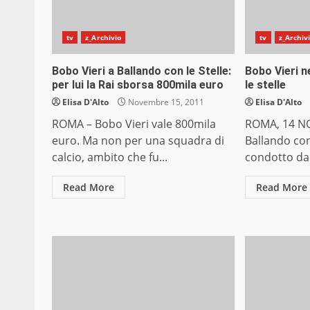
tv
z_Archivio
tv
z_Archiv
Bobo Vieri a Ballando con le Stelle:
Bobo Vieri n
per lui la Rai sborsa 800mila euro
le stelle
Elisa D'Alto
Novembre 15, 2011
Elisa D'Alto
ROMA – Bobo Vieri vale 800mila
ROMA, 14 NO
euro. Ma non per una squadra di
Ballando con
calcio, ambito che fu...
condotto da M
Read More
Read More