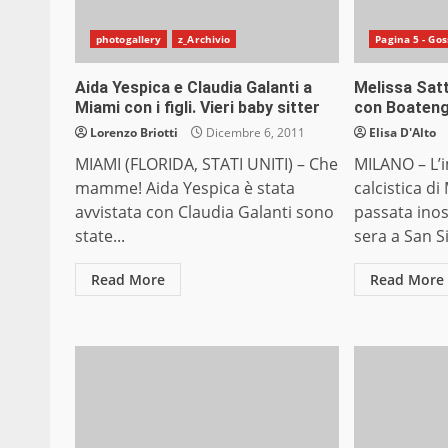
photogallery
z_Archivio
Pagina 5 - Gos
Aida Yespica e Claudia Galanti a
Melissa Satt
Miami con i figli. Vieri baby sitter
con Boaten
Lorenzo Briotti
Dicembre 6, 2011
Elisa D'Alto
MIAMI (FLORIDA, STATI UNITI) – Che
MILANO – L’
mamme! Aida Yespica è stata
calcistica di
avvistata con Claudia Galanti sono
passata inos
state...
sera a San Si
Read More
Read More