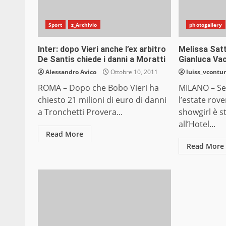
Sport
z_Archivio
photogallery
Inter: dopo Vieri anche l’ex arbitro
Melissa Sat
De Santis chiede i danni a Moratti
Gianluca Vac
Alessandro Avico
Ottobre 10, 2011
luiss_vcontur
ROMA – Dopo che Bobo Vieri ha
MILANO – Se
chiesto 21 milioni di euro di danni
l’estate rove
a Tronchetti Provera...
showgirl è s
all’Hotel...
Read More
Read More