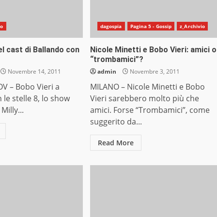
io
dagospia
Pagina 5 - Gossip
z_Archivio
el cast di Ballando con
Nicole Minetti e Bobo Vieri: amici o
“trombamici”?
Novembre 14, 2011
admin
Novembre 3, 2011
V – Bobo Vieri a
MILANO – Nicole Minetti e Bobo
 le stelle 8, lo show
Vieri sarebbero molto più che
illy...
amici. Forse “Trombamici”, come
suggerito da...
Read More