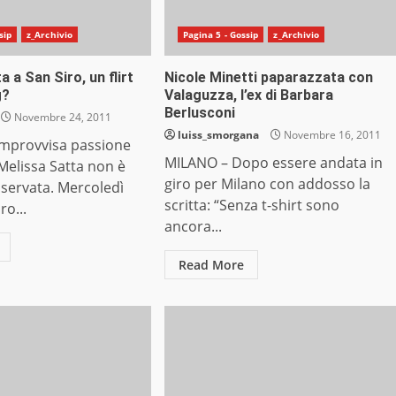
sip
z_Archivio
Pagina 5 - Gossip
z_Archivio
a a San Siro, un flirt
Nicole Minetti paparazzata con
g?
Valaguzza, l’ex di Barbara
Berlusconi
Novembre 24, 2011
luiss_smorgana
Novembre 16, 2011
improvvisa passione
MILANO – Dopo essere andata in
 Melissa Satta non è
giro per Milano con addosso la
servata. Mercoledì
scritta: “Senza t-shirt sono
ro...
ancora...
Read More