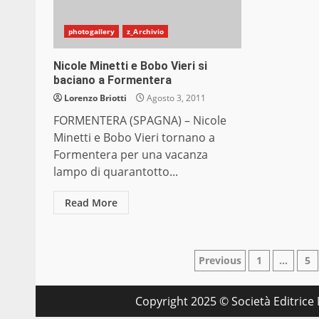
photogallery
z_Archivio
Nicole Minetti e Bobo Vieri si
baciano a Formentera
Lorenzo Briotti
Agosto 3, 2011
FORMENTERA (SPAGNA) – Nicole
Minetti e Bobo Vieri tornano a
Formentera per una vacanza
lampo di quarantotto...
Read More
Paginazione
Previous
1
…
5
degli
Copyright 2025 © Società Editrice M
articoli