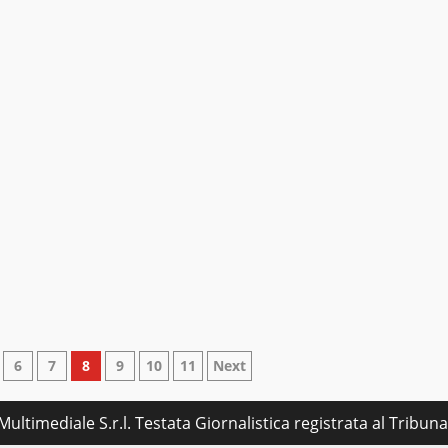
6
7
8
9
10
11
Next
ultimediale S.r.l. Testata Giornalistica registrata al Tribu