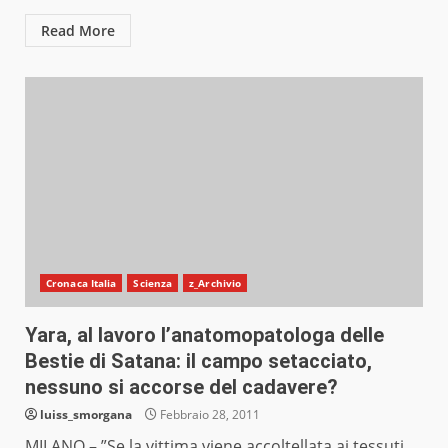
Read More
Cronaca Italia
Scienza
z_Archivio
Yara, al lavoro l’anatomopatologa delle
Bestie di Satana: il campo setacciato,
nessuno si accorse del cadavere?
luiss_smorgana
Febbraio 28, 2011
MILANO – ”Se la vittima viene accoltellata ai tessuti