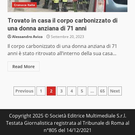
Cronaca Italia
Trovato in casa il corpo carbonizzato di
una donna anziana di 71 anni
Alessandro Avico
Settembre 20, 2023
Il corpo carbonizzato di una donna anziana di 71
anni è stato ritrovato all’interno della sua casa...
Read More
Paginazione
Previous
1
2
3
4
5
…
65
Next
degli
articoli
Copyright 2025 © Società Editrice Multimediale S.r.l.
Testata Giornalistica registrata al Tribunale di Roma al
n°805 del 14/12/2021