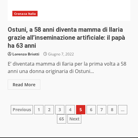
Cronaca Italia
Ostuni, a 58 anni diventa mamma di Ilaria
grazie all’inseminazione artificiale: il papà
ha 63 anni
Lorenzo Briotti
Giugno 7, 2022
E’ diventata mamma di Ilaria per la prima volta a 58
anni una donna originaria di Ostuni...
Read More
Paginazione
Previous
1
2
3
4
5
6
7
8
…
65
Next
degli
articoli