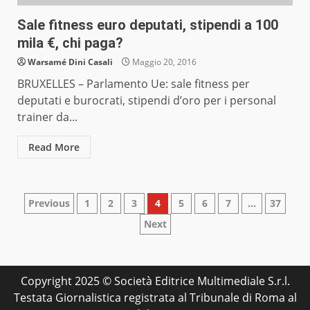
Sale fitness euro deputati, stipendi a 100
mila €, chi paga?
Warsamé Dini Casali
Maggio 20, 2016
BRUXELLES – Parlamento Ue: sale fitness per
deputati e burocrati, stipendi d’oro per i personal
trainer da...
Read More
Paginazione
Previous
1
2
3
4
5
6
7
…
37
Next
degli
articoli
Copyright 2025 © Società Editrice Multimediale S.r.l.
Testata Giornalistica registrata al Tribunale di Roma al