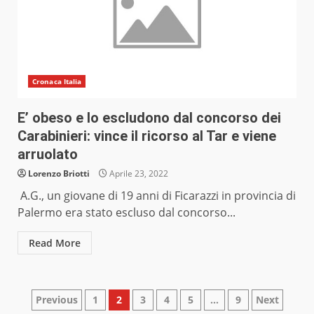
Cronaca Italia
E’ obeso e lo escludono dal concorso dei
Carabinieri: vince il ricorso al Tar e viene
arruolato
Lorenzo Briotti
Aprile 23, 2022
A.G., un giovane di 19 anni di Ficarazzi in provincia di
Palermo era stato escluso dal concorso...
Read More
Paginazione
Previous
1
2
3
4
5
…
9
Next