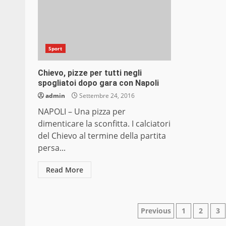
Sport
Chievo, pizze per tutti negli
spogliatoi dopo gara con Napoli
admin
Settembre 24, 2016
NAPOLI – Una pizza per
dimenticare la sconfitta. I calciatori
del Chievo al termine della partita
persa...
Read More
Paginazione
Previous
1
2
3