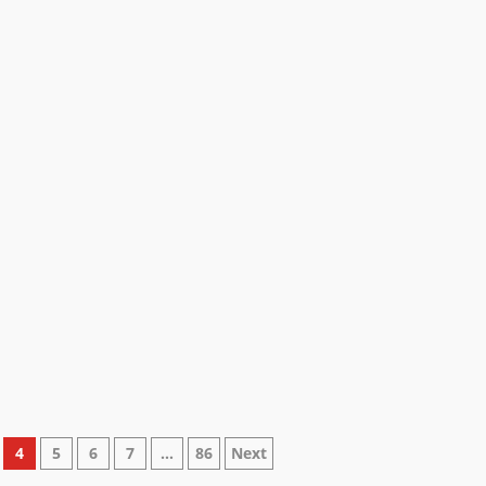
4
5
6
7
…
86
Next