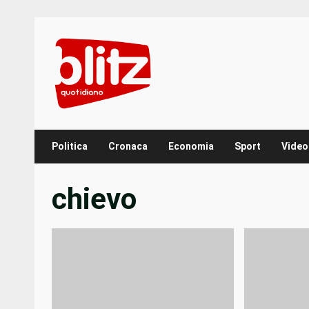
Skip
to
content
Politica
Cronaca
Economia
Sport
Video
chievo