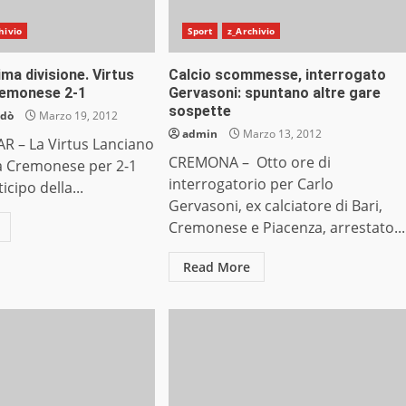
hivio
Sport
z_Archivio
ima divisione. Virtus
Calcio scommesse, interrogato
remonese 2-1
Gervasoni: spuntano altre gare
sospette
ndò
Marzo 19, 2012
admin
Marzo 13, 2012
R – La Virtus Lanciano
CREMONA – Otto ore di
la Cremonese per 2-1
interrogatorio per Carlo
icipo della...
Gervasoni, ex calciatore di Bari,
Cremonese e Piacenza, arrestato...
Read More