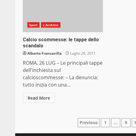
Sport
z_Archivio
Calcio scommesse: le tappe dello
scandalo
Alberto Francavilla
Luglio 26, 2011
ROMA, 26 LUG – Le principali tappe
dell'inchiesta sul
calcioscommesse: – La denuncia:
tutto inizia con una...
Read More
Paginazione
Previous
1
…
9
degli