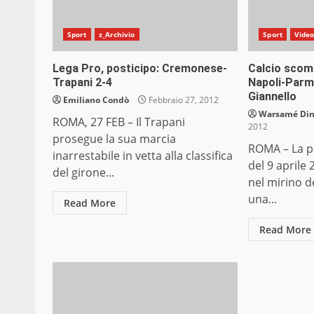
Sport
z_Archivio
Sport
Vide
Lega Pro, posticipo: Cremonese-
Calcio scom
Trapani 2-4
Napoli-Parma
Giannello
Emiliano Condò
Febbraio 27, 2012
Warsamé Dini
ROMA, 27 FEB – Il Trapani
2012
prosegue la sua marcia
ROMA – La p
inarrestabile in vetta alla classifica
del 9 aprile
del girone...
nel mirino d
una...
Read More
Read More