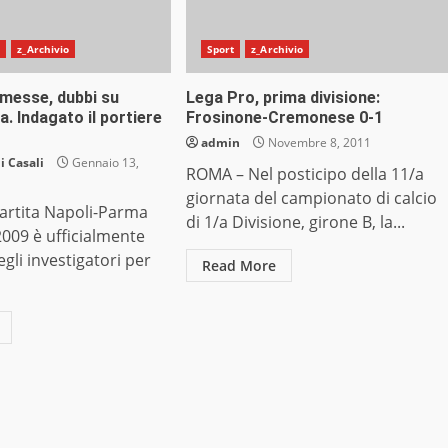
o
z_Archivio
Sport
z_Archivio
messe, dubbi su
Lega Pro, prima divisione:
. Indagato il portiere
Frosinone-Cremonese 0-1
admin
Novembre 8, 2011
 Casali
Gennaio 13,
ROMA – Nel posticipo della 11/a
giornata del campionato di calcio
artita Napoli-Parma
di 1/a Divisione, girone B, la...
 2009 è ufficialmente
egli investigatori per
Read More