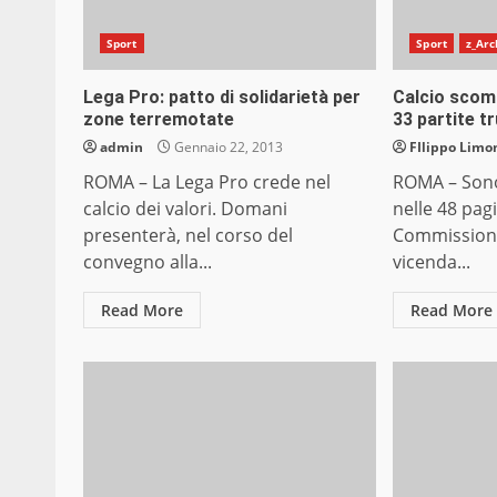
Sport
Sport
z_Arc
Lega Pro: patto di solidarietà per
Calcio scomm
zone terremotate
33 partite t
admin
Gennaio 22, 2013
FIlippo Limon
ROMA – La Lega Pro crede nel
ROMA – Sono 
calcio dei valori. Domani
nelle 48 pag
presenterà, nel corso del
Commissione 
convegno alla...
vicenda...
Read More
Read More