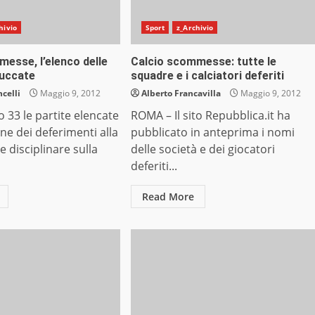
hivio
Sport
z_Archivio
esse, l’elenco delle
Calcio scommesse: tutte le
ruccate
squadre e i calciatori deferiti
celli
Maggio 9, 2012
Alberto Francavilla
Maggio 9, 2012
33 le partite elencate
ROMA – Il sito Repubblica.it ha
ine dei deferimenti alla
pubblicato in anteprima i nomi
disciplinare sulla
delle società e dei giocatori
deferiti...
Read More