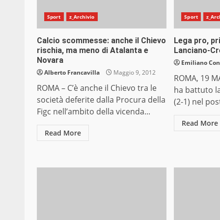
Sport
z_Archivio
Sport
z_Arc
Calcio scommesse: anche il Chievo
Lega pro, pr
rischia, ma meno di Atalanta e
Lanciano-C
Novara
Emiliano Co
Alberto Francavilla
Maggio 9, 2012
ROMA, 19 MA
ROMA – C’è anche il Chievo tra le
ha battuto 
società deferite dalla Procura della
(2-1) nel post
Figc nell’ambito della vicenda...
Read More
Read More