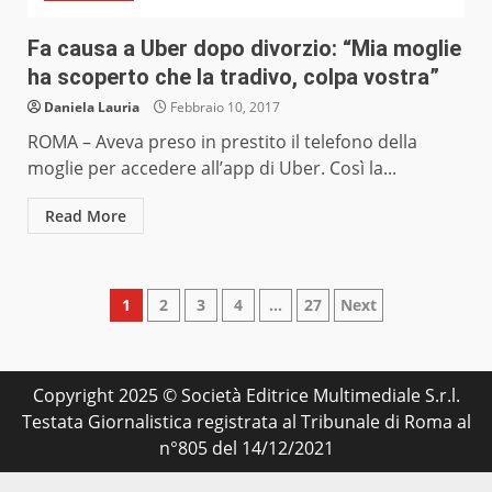
Fa causa a Uber dopo divorzio: “Mia moglie
ha scoperto che la tradivo, colpa vostra”
Daniela Lauria
Febbraio 10, 2017
ROMA – Aveva preso in prestito il telefono della
moglie per accedere all’app di Uber. Così la...
Read More
Paginazione
1
2
3
4
…
27
Next
degli
articoli
Copyright 2025 © Società Editrice Multimediale S.r.l.
Testata Giornalistica registrata al Tribunale di Roma al
n°805 del 14/12/2021