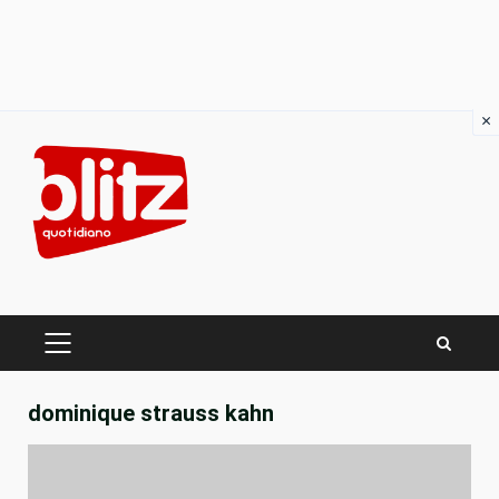
×
Skip
to
content
PRIMARY
MENU
dominique strauss kahn