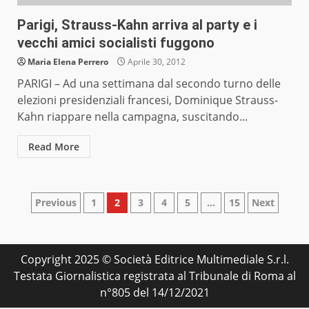
Parigi, Strauss-Kahn arriva al party e i
vecchi amici socialisti fuggono
Maria Elena Perrero
Aprile 30, 2012
PARIGI – Ad una settimana dal secondo turno delle
elezioni presidenziali francesi, Dominique Strauss-
Kahn riappare nella campagna, suscitando...
Read More
Paginazione
Previous
1
2
3
4
5
…
15
Next
degli
articoli
Copyright 2025 © Società Editrice Multimediale S.r.l.
Testata Giornalistica registrata al Tribunale di Roma al
n°805 del 14/12/2021