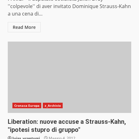
''colpevole'' di aver invitato Dominique Strauss-Kahn
a una cena di...
Read More
Cronaca Europa
z_Archivio
Liberation: nuove accuse a Strauss-Kahn,
"ipotesi stupro di gruppo"
luiss_vcontursi
Maggio 4, 2012