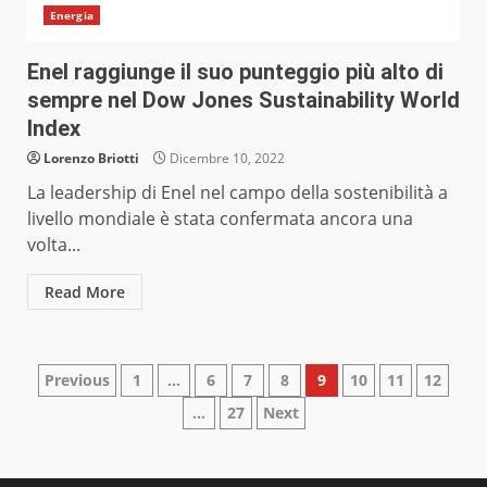
Energia
Enel raggiunge il suo punteggio più alto di
sempre nel Dow Jones Sustainability World
Index
Lorenzo Briotti
Dicembre 10, 2022
La leadership di Enel nel campo della sostenibilità a
livello mondiale è stata confermata ancora una
volta...
Read More
Paginazione
Previous
1
…
6
7
8
9
10
11
12
…
27
Next
degli
articoli