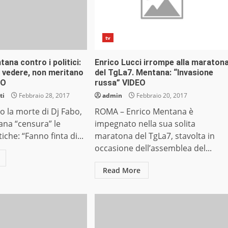
tv
tana contro i politici:
Enrico Lucci irrompe alla maraton
n vedere, non meritano
del TgLa7. Mentana: “Invasione
EO
russa” VIDEO
ti
Febbraio 28, 2017
admin
Febbraio 20, 2017
 la morte di Dj Fabo,
ROMA – Enrico Mentana è
ana “censura” le
impegnato nella sua solita
tiche: “Fanno finta di...
maratona del TgLa7, stavolta in
occasione dell’assemblea del...
Read More