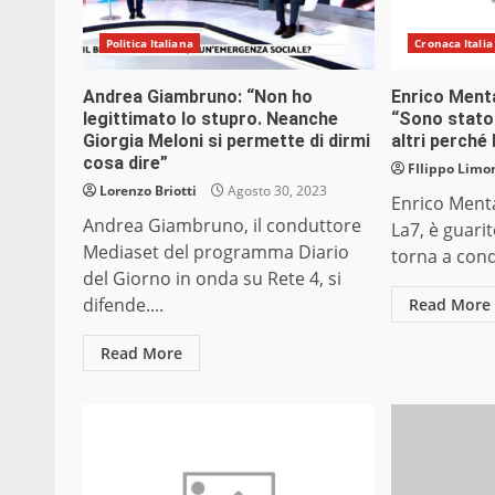
Politica Italiana
Cronaca Italia
Andrea Giambruno: “Non ho
Enrico Menta
legittimato lo stupro. Neanche
“Sono stato
Giorgia Meloni si permette di dirmi
altri perché 
cosa dire”
FIlippo Limon
Lorenzo Briotti
Agosto 30, 2023
Enrico Menta
Andrea Giambruno, il conduttore
La7, è guari
Mediaset del programma Diario
torna a condu
del Giorno in onda su Rete 4, si
difende....
Read More
Read More