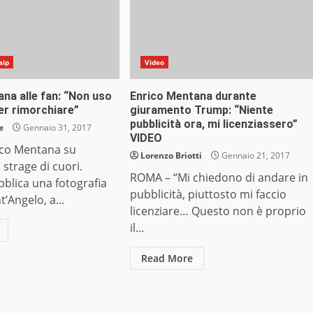
sip
Video
na alle fan: “Non uso
Enrico Mentana durante
er rimorchiare”
giuramento Trump: “Niente
pubblicità ora, mi licenziassero”
e
Gennaio 31, 2017
VIDEO
co Mentana su
Lorenzo Briotti
Gennaio 21, 2017
 strage di cuori.
ROMA – “Mi chiedono di andare in
blica una fotografia
pubblicità, piuttosto mi faccio
t’Angelo, a...
licenziare… Questo non è proprio
il...
Read More