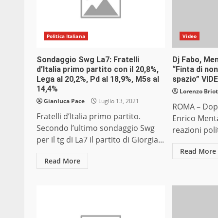
Politica Italiana
Video
Sondaggio Swg La7: Fratelli
Dj Fabo, Men
d’Italia primo partito con il 20,8%,
“Finta di no
Lega al 20,2%, Pd al 18,9%, M5s al
spazio” VID
14,4%
Lorenzo Briot
Gianluca Pace
Luglio 13, 2021
ROMA – Dopo
Fratelli d’Italia primo partito.
Enrico Ment
Secondo l’ultimo sondaggio Swg
reazioni poli
per il tg di La7 il partito di Giorgia...
Read More
Read More