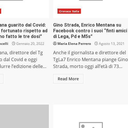
Cronaca Italia
na guarito dal Covid:
Gino Strada, Enrico Mentana su
 fortunato rispetto ad
Facebook contro i suoi “finti amici
ho fatto le tre dosi”
di Lega, Pd e M5s”
celli
Gennaio 20, 2022
Maria Elena Perrero
Agosto 13, 2021
na, direttore del Tg
Anche il giornalista e direttore del
to dal Covid e oggi
TgLa7 Enrico Mentana piange Gino
rre l’edizione delle...
Strada, morto oggi all’età di 73...
Read More