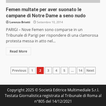
Femen multate per aver suonato le
campane di Notre Dame a seno nudo
Lorenzo Briotti
Settembre 10, 2014
PARIGI – Nove Femen sono comparse in un
Tribunale di Parigi per rispondere di una clamorosa
protesta messa in atto nel...
Read More
Paginazione
Previous
1
2
3
4
5
…
14
Next
degli
articoli
Copyright 2025 © Società Editrice Multimediale S.r.l.
Testata Giornalistica registrata al Tribunale di Roma al
n°805 del 14/12/2021