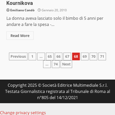
Kournikova
Emiliano Condò
Gennaio 20, 2010
La donna aveva lasciato solo il bimbo di 5 anni per
andare a fare la spesa -...
Read More
Paginazione
Previous
1
…
65
66
67
68
69
70
71
…
74
Next
degli
articoli
Copyright 2025 © Società Editrice Multimediale S.r.l.
Testata Giornalistica registrata al Tribunale di Roma al
n°805 del 14/12/2021
Change privacy settings