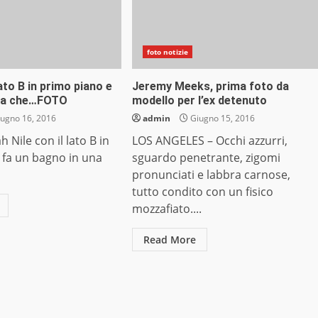
foto notizie
ato B in primo piano e
Jeremy Meeks, prima foto da
ta che…FOTO
modello per l’ex detenuto
ugno 16, 2016
admin
Giugno 15, 2016
 Nile con il lato B in
LOS ANGELES – Occhi azzurri,
 fa un bagno in una
sguardo penetrante, zigomi
pronunciati e labbra carnose,
tutto condito con un fisico
mozzafiato....
Read More