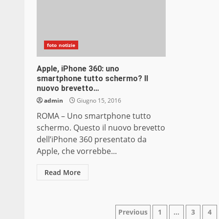
foto notizie
Apple, iPhone 360: uno
smartphone tutto schermo? Il
nuovo brevetto…
admin
Giugno 15, 2016
ROMA – Uno smartphone tutto
schermo. Questo il nuovo brevetto
dell’iPhone 360 presentato da
Apple, che vorrebbe...
Read More
Paginazione
Previous
1
…
3
4