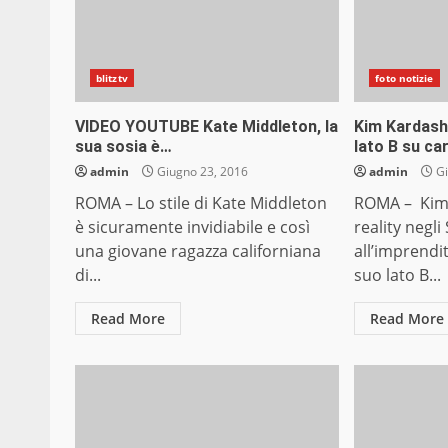
blitztv
foto notizie
VIDEO YOUTUBE Kate Middleton, la
Kim Kardashi
sua sosia è…
lato B su ca
admin
Giugno 23, 2016
admin
Gi
ROMA – Lo stile di Kate Middleton
ROMA – Kim 
è sicuramente invidiabile e così
reality negli 
una giovane ragazza californiana
all’imprendi
di...
suo lato B...
Read More
Read More