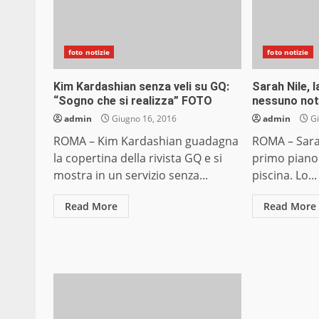
foto notizie
foto notizie
Kim Kardashian senza veli su GQ:
Sarah Nile, l
“Sogno che si realizza” FOTO
nessuno no
admin
Giugno 16, 2016
admin
Gi
ROMA – Kim Kardashian guadagna
ROMA – Sarah
la copertina della rivista GQ e si
primo piano
mostra in un servizio senza...
piscina. Lo...
Read More
Read More