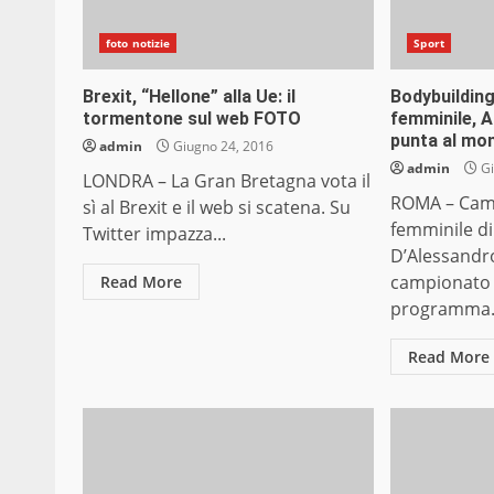
foto notizie
Sport
Brexit, “Hellone” alla Ue: il
Bodybuildin
tormentone sul web FOTO
femminile, 
punta al mon
admin
Giugno 24, 2016
admin
Gi
LONDRA – La Gran Bretagna vota il
ROMA – Cam
sì al Brexit e il web si scatena. Su
femminile di
Twitter impazza...
D’Alessandro
campionato 
Read More
programma.
Read More