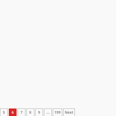
5
6
7
8
9
…
199
Next