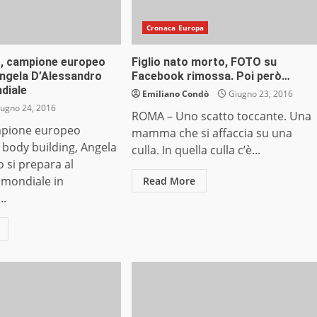
Cronaca Europa
g, campione europeo
Figlio nato morto, FOTO su
Angela D’Alessandro
Facebook rimossa. Poi però…
diale
Emiliano Condò
Giugno 23, 2016
ugno 24, 2016
ROMA – Uno scatto toccante. Una
pione europeo
mamma che si affaccia su una
 body building, Angela
culla. In quella culla c’è...
 si prepara al
mondiale in
Read More
..