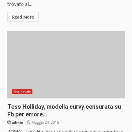
trovato al...
Read More
foto notizie
Tess Holliday, modella curvy censurata su
Fb per errore…
admin
Maggio 24, 2016
ROMA – Tess Holliday, modella curvy decisamente in