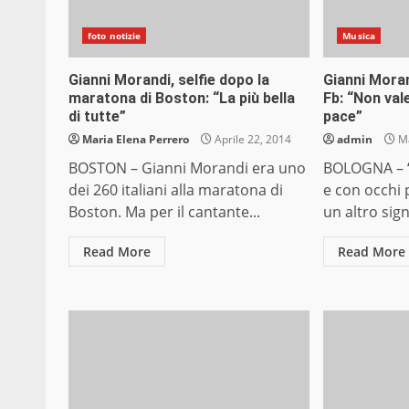
foto notizie
Musica
Gianni Morandi, selfie dopo la
Gianni Moran
maratona di Boston: “La più bella
Fb: “Non vale
di tutte”
pace”
Maria Elena Perrero
Aprile 22, 2014
admin
Ma
BOSTON – Gianni Morandi era uno
BOLOGNA – “
dei 260 italiani alla maratona di
e con occhi 
Boston. Ma per il cantante...
un altro signi
Read More
Read More