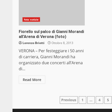
foto notizie
Fiorello sul palco di Gianni Morandi
all’Arena di Verona (foto)
Lorenzo Briotti
Ottobre 8, 2013
VERONA – Per festeggiare i 50 anni
di carriera, Gianni Morandi ha
organizzato due concerti all’Arena
di...
Read More
Paginazione
Previous
1
…
4
5
degli