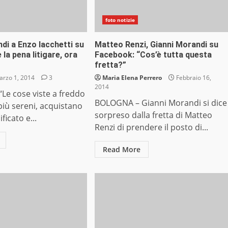
foto notizie
di a Enzo Iacchetti su
Matteo Renzi, Gianni Morandi su
 la pena litigare, ora
Facebook: “Cos’è tutta questa
fretta?”
rzo 1, 2014
3
Maria Elena Perrero
Febbraio 16,
2014
Le cose viste a freddo
BOLOGNA – Gianni Morandi si dice
più sereni, acquistano
sorpreso dalla fretta di Matteo
ficato e...
Renzi di prendere il posto di...
Read More