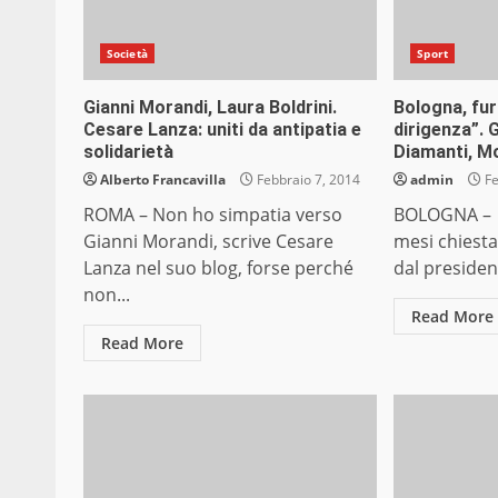
Società
Sport
Gianni Morandi, Laura Boldrini.
Bologna, furi
Cesare Lanza: uniti da antipatia e
dirigenza”. 
solidarietà
Diamanti, M
Alberto Francavilla
Febbraio 7, 2014
admin
Fe
ROMA – Non ho simpatia verso
BOLOGNA – U
Gianni Morandi, scrive Cesare
mesi chiesta 
Lanza nel suo blog, forse perché
dal presiden
non...
Read More
Read More