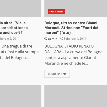
foto notizie
a ultrà: “Via la
Bologna, ultras contro Gianni
Guaraldi attacca
Morandi. Striscione “Fuori dai
orandi dov’è?
maroni” (foto)
bbraio 5, 2014
admin
Febbraio 1, 2014
na tregua di tre
BOLOGNA, STADIO RENATO
ai tifosi e alla stampa
DALL’ARA – La curva del Bologna
te del Bologna,...
contesta aspramente Gianni
Morandi e ne chiede le...
Read More