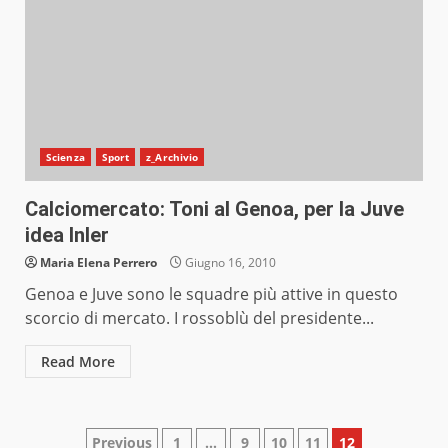
Scienza
Sport
z_Archivio
Calciomercato: Toni al Genoa, per la Juve
idea Inler
Maria Elena Perrero
Giugno 16, 2010
Genoa e Juve sono le squadre più attive in questo
scorcio di mercato. I rossoblù del presidente...
Read More
Paginazione
Previous
1
…
9
10
11
12