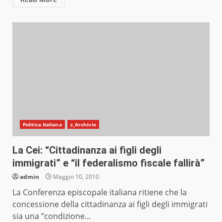
Politica Italiana
z_Archivio
La Cei: “Cittadinanza ai figli degli
immigrati” e “il federalismo fiscale fallirà”
admin
Maggio 10, 2010
La Conferenza episcopale italiana ritiene che la
concessione della cittadinanza ai figli degli immigrati
sia una “condizione...