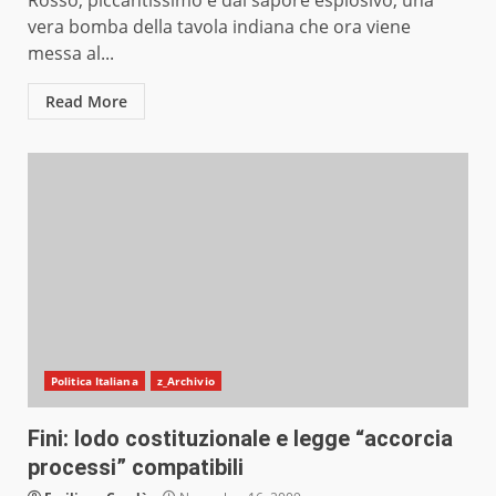
Rosso, piccantissimo e dal sapore esplosivo, una
vera bomba della tavola indiana che ora viene
messa al...
Read More
Politica Italiana
z_Archivio
Fini: lodo costituzionale e legge “accorcia
processi” compatibili