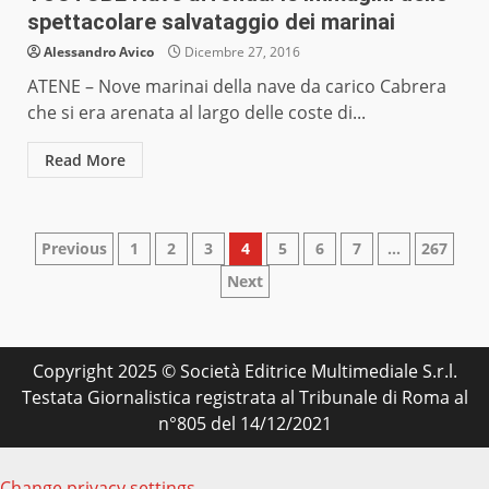
spettacolare salvataggio dei marinai
Alessandro Avico
Dicembre 27, 2016
ATENE – Nove marinai della nave da carico Cabrera
che si era arenata al largo delle coste di...
Read More
Paginazione
Previous
1
2
3
4
5
6
7
…
267
Next
degli
articoli
Copyright 2025 © Società Editrice Multimediale S.r.l.
Testata Giornalistica registrata al Tribunale di Roma al
n°805 del 14/12/2021
Change privacy settings